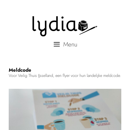
Menu
Ga
Meldcode
naar
Voor Veilig Thuis IJsselland, een flyer voor hun landelijke meldcode.
de
inhoud