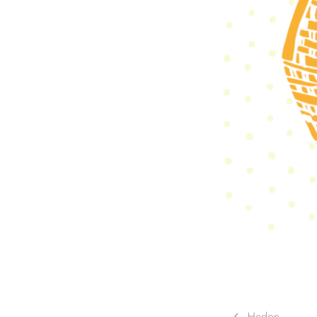
Post
Hedon